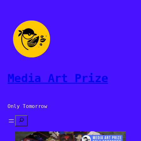
Sari
la
conținut
Media Art Prize
Only Tomorrow
Search