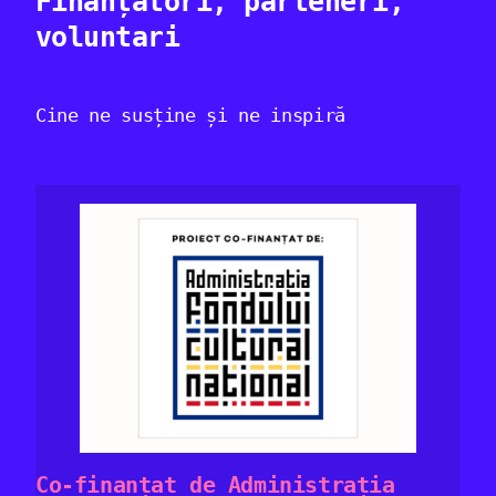
Finanțatori, parteneri,
voluntari
Cine ne susține și ne inspiră
Co-finanțat de Administrația