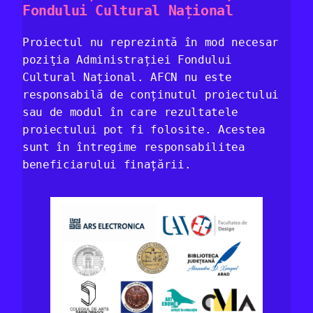
Fondului Cultural Național
Proiectul nu reprezintă în mod necesar
poziţia Administrației Fondului
Cultural Național. AFCN nu este
responsabilă de conținutul proiectului
sau de modul în care rezultatele
proiectului pot fi folosite. Acestea
sunt în întregime responsabilitea
beneficiarului finațării.