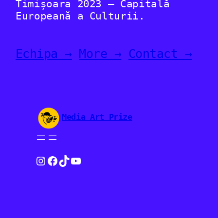
Timișoara 2023 – Capitală
Europeană a Culturii.
Echipa →
More →
Contact →
Media Art Prize
Instagram
Facebook
TikTok
YouTube