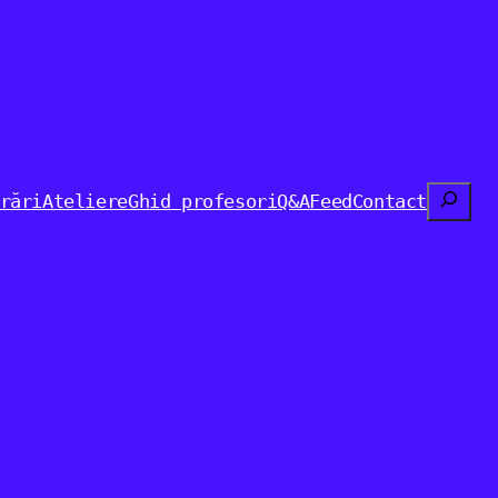
Search
rări
Ateliere
Ghid profesori
Q&A
Feed
Contact