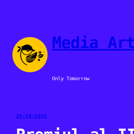
Sari
la
conținut
Media Ar
Only Tomorrow
29/10/2025