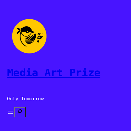
Sari
la
conținut
Media Art Prize
Only Tomorrow
Search