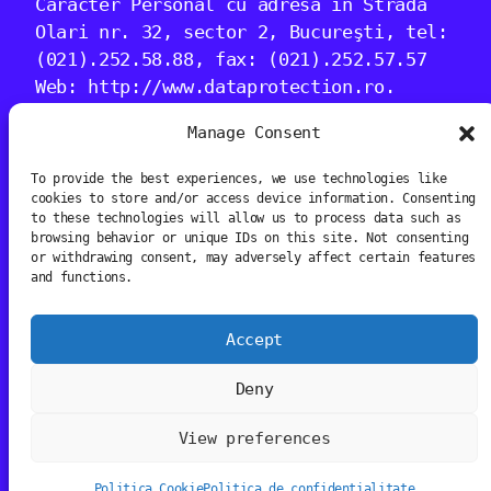
Caracter Personal cu adresa în Strada
Olari nr. 32, sector 2, Bucureşti, tel:
(021).252.58.88, fax: (021).252.57.57
Web: http://www.dataprotection.ro.
Informații detaliate găsiți la
Manage Consent
următorul link:
To provide the best experiences, we use technologies like
www.dataprotection.ro/servlet/ViewDocument?
cookies to store and/or access device information. Consenting
id=1298
to these technologies will allow us to process data such as
browsing behavior or unique IDs on this site. Not consenting
or withdrawing consent, may adversely affect certain features
and functions.
Accept
Media Art Prize
Deny
Instagram
Facebook
TikTok
YouTube
View preferences
Politica Cookie
Politica de confidențialitate