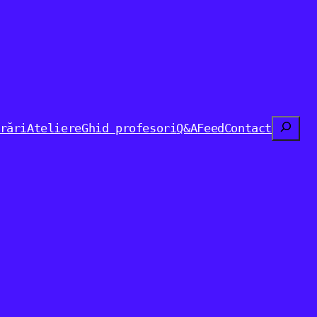
Search
rări
Ateliere
Ghid profesori
Q&A
Feed
Contact