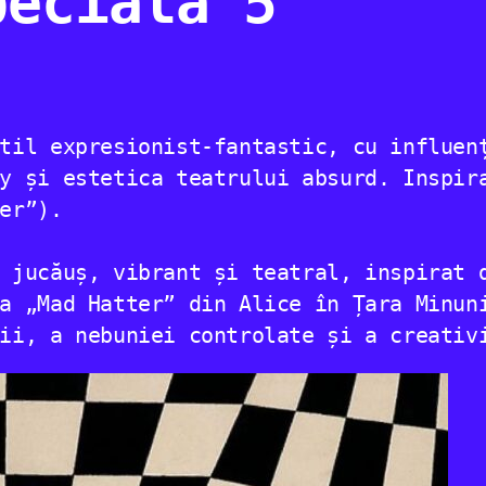
pecială 5
til expresionist-fantastic, cu influen
y și estetica teatrului absurd. Inspir
er”).
 jucăuș, vibrant și teatral, inspirat 
a „Mad Hatter” din Alice în Țara Minun
ii, a nebuniei controlate și a creativ