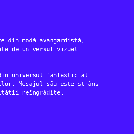
țe din modă avangardistă,
ată de universul vizual
din universul fantastic al
ilor. Mesajul său este strâns
ității neîngrădite.