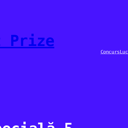
t Prize
Concurs
Luc