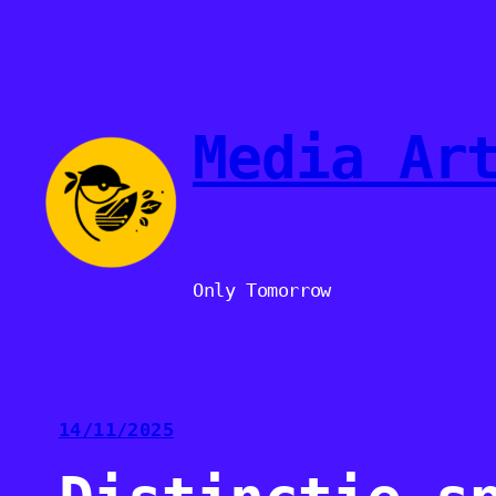
Sari
la
conținut
Media Ar
Only Tomorrow
14/11/2025