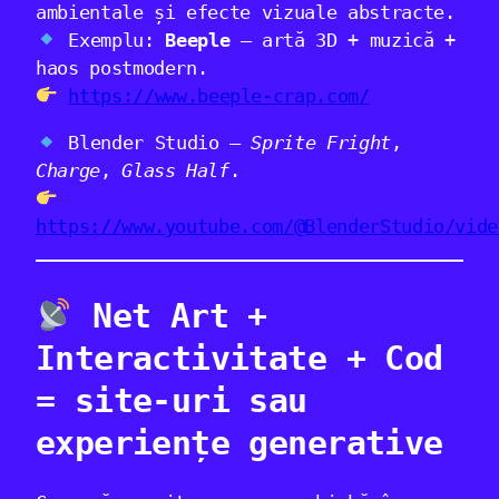
ambientale și efecte vizuale abstracte.
Exemplu:
Beeple
– artă 3D + muzică +
haos postmodern.
https://www.beeple-crap.com/
Blender Studio –
Sprite Fright
,
Charge
,
Glass Half
.
https://www.youtube.com/@BlenderStudio/vide
Net Art +
Interactivitate + Cod
= site-uri sau
experiențe generative