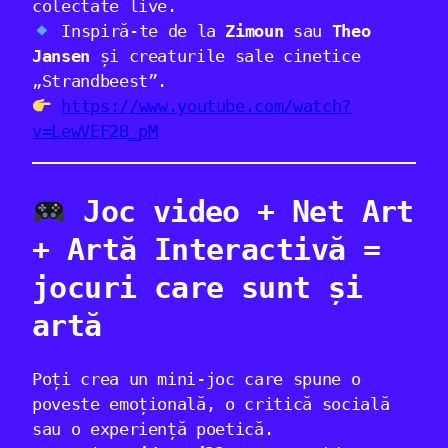
colectate live.
Inspiră-te de la
Zimoun
sau
Theo
Jansen
și creaturile sale cinetice
„Strandbeest”.
https://www.youtube.com/watch?
v=LewVEF2B_pM
Joc video + Net Art
+ Artă Interactivă =
jocuri care sunt și
artă
Poți crea un mini-joc care spune o
poveste emoțională, o critică socială
sau o experiență poetică.