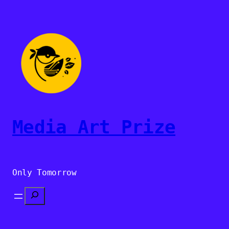
Sari
la
conținut
Media Art Prize
Only Tomorrow
Search