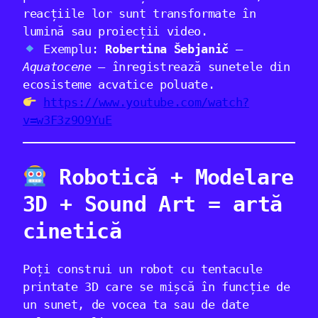
reacțiile lor sunt transformate în
lumină sau proiecții video.
Exemplu:
Robertina Šebjanič
–
Aquatocene
– înregistrează sunetele din
ecosisteme acvatice poluate.
https://www.youtube.com/watch?
v=w3F3z9O9YuE
Robotică + Modelare
3D + Sound Art = artă
cinetică
Poți construi un robot cu tentacule
printate 3D care se mișcă în funcție de
un sunet, de vocea ta sau de date