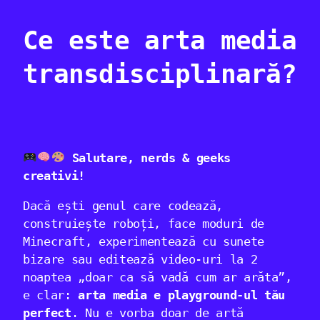
Ce este arta media
transdisciplinară?
Salutare, nerds & geeks
creativi!
Dacă ești genul care codează,
construiește roboți, face moduri de
Minecraft, experimentează cu sunete
bizare sau editează video-uri la 2
noaptea „doar ca să vadă cum ar arăta”,
e clar:
arta media e playground-ul tău
perfect
. Nu e vorba doar de artă