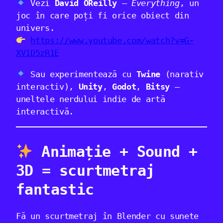
Vezi
David OReilly
–
Everything
, un
joc în care poți fi orice obiect din
univers.
https://www.youtube.com/watch?v=G-
XV1D5zR1E
Sau experimentează cu
Twine
(narativ
interactiv),
Unity
,
Godot
,
Bitsy
–
uneltele nerdului indie de artă
interactivă.
Animație + Sound +
3D = scurtmetraj
fantastic
Fă un scurtmetraj în Blender cu sunete