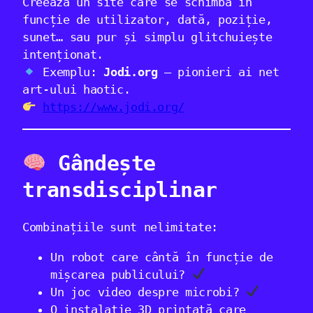
Creează un site care se schimbă în
funcție de utilizator, dată, poziție,
sunet… sau pur și simplu glitchuiește
intenționat.
Exemplu:
Jodi.org
– pionieri ai net
art-ului haotic.
https://www.jodi.org/
Gândește
transdisciplinar
Combinațiile sunt nelimitate:
Un robot care cântă în funcție de
mișcarea publicului?
Un joc video despre microbi?
O instalație 3D printată care