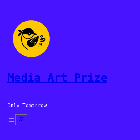
Sari
la
conținut
Media Art Prize
Only Tomorrow
Search