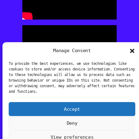
Manage Consent
To provide the best experiences, we use technologies like
cookies to store and/or access device information. Consenting
to these technologies will allow us to process data such as
browsing behavior or unique IDs on this site. Not consenting
or withdrawing consent, may adversely affect certain features
and functions.
Accept
Media Art Prize
Deny
View preferences
Instagram
Facebook
TikTok
YouTube