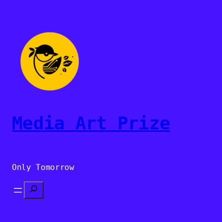
Sari
la
conținut
Media Art Prize
Only Tomorrow
Search