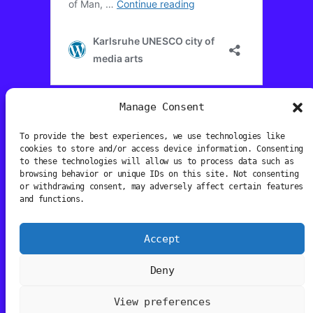
Manage Consent
https://media-arts.gatech.edu
To provide the best experiences, we use technologies like
cookies to store and/or access device information. Consenting
to these technologies will allow us to process data such as
browsing behavior or unique IDs on this site. Not consenting
or withdrawing consent, may adversely affect certain features
and functions.
Accept
Media Art Prize
Deny
View preferences
Instagram
Facebook
TikTok
YouTube