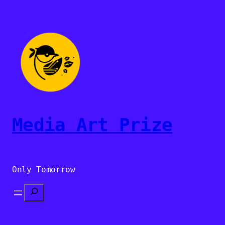
Sari
la
conținut
Media Art Prize
Only Tomorrow
Search