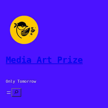
Sari
la
conținut
Media Art Prize
Only Tomorrow
Search