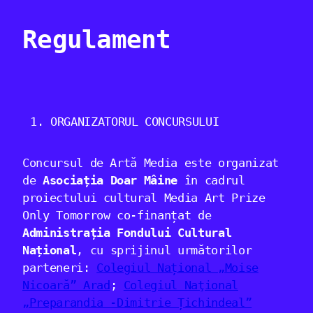
Regulament
ORGANIZATORUL CONCURSULUI
Concursul de Artă Media este organizat
de
Asociația Doar Mâine
în cadrul
proiectului cultural Media Art Prize
Only Tomorrow co-finanțat de
Administrația Fondului Cultural
Național
, cu sprijinul următorilor
parteneri:
Colegiul Național „Moise
Nicoară” Arad
;
Colegiul Naţional
„Preparandia -Dimitrie Țichindeal”