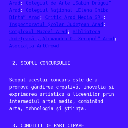
Arad
;
Colegiul de Arte „Sabin Drăgoi”
Arad
;
Colegiul Național „Elena Ghiba
Birta” Arad
;
Critic Arad Media SRL
;
Inspectoratul Școlar Județean Arad
;
Complexul Muzeal Arad
;
Biblioteca
Județeană ,,Alexandru D. Xenopol” Arad
;
Asociația ArtCrowd
SCOPUL CONCURSULUI
Scopul acestui concurs este de a
promova gândirea creativă, inovația și
exprimarea artistică a liceenilor prin
intermediul artei media, combinând
arta, tehnologia și știința.
CONDIȚII DE PARTICIPARE